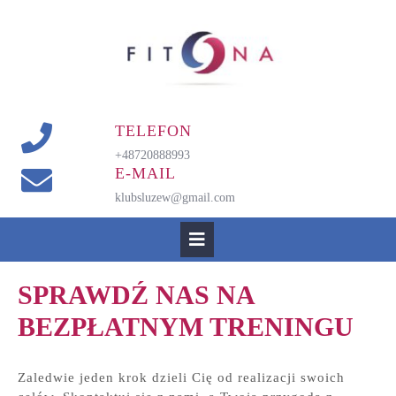
Skip
to
content
TELEFON
+48720888993
E-MAIL
klubsluzew@gmail.com
Open
Button
SPRAWDŹ NAS NA
BEZPŁATNYM TRENINGU
Zaledwie jeden krok dzieli Cię od realizacji swoich