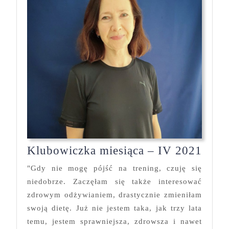
Klub
Klubowiczka miesiąca – IV 2021
mies
"Gdy nie mogę pójść na trening, czuję się
–
niedobrze. Zaczęłam się także interesować
IV
zdrowym odżywianiem, drastycznie zmieniłam
2021
swoją dietę. Już nie jestem taka, jak trzy lata
temu, jestem sprawniejsza, zdrowsza i nawet