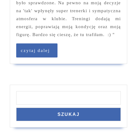
XI
było sprawdzone. Na pewno na moją decyzje
2020
na 'tak' wpłynęły super trenerki i sympatyczna
atmosfera w klubie. Treningi dodają mi
energii, poprawiają moją kondycję oraz moją
figurę. Bardzo się cieszę, że tu trafiłam. :) "
czytaj
czytaj dalej
dalej
Szukaj
SZUKAJ