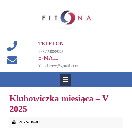
Skip
to
content
TELEFON
+48720888993
E-MAIL
klubsluzew@gmail.com
Open
Button
Klubowiczka miesiąca – V
2025
2025-
2025-09-01
09-