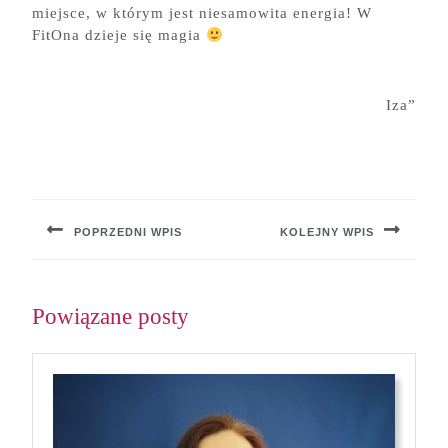
miejsce, w którym jest niesamowita energia! W
FitOna dzieje się magia
Iza”
Nawigacja
wpisu
POPRZEDNI WPIS
KOLEJNY WPIS
Previous
Next
post:
post:
Powiązane posty