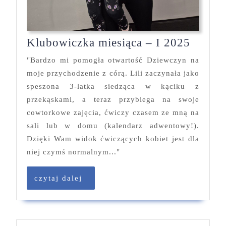
Klubo
Klubowiczka miesiąca – I 2025
miesią
"Bardzo mi pomogła otwartość Dziewczyn na
–
moje przychodzenie z córą. Lili zaczynała jako
I
speszona 3-latka siedząca w kąciku z
2025
przekąskami, a teraz przybiega na swoje
cowtorkowe zajęcia, ćwiczy czasem ze mną na
sali lub w domu (kalendarz adwentowy!).
Dzięki Wam widok ćwiczących kobiet jest dla
niej czymś normalnym..."
czytaj
czytaj dalej
dalej