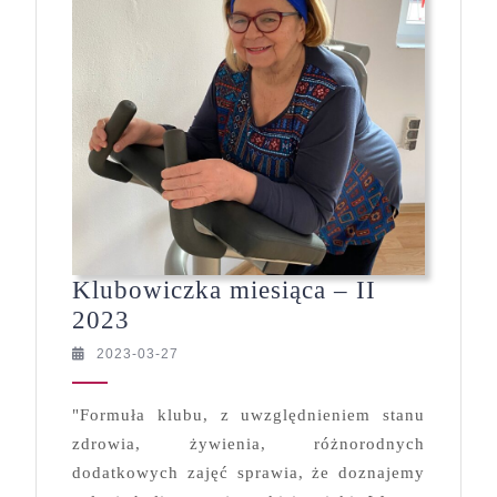
Klubowiczka miesiąca – II
Klubowiczka
2023
miesiąca
2023-
2023-03-27
–
03-
27
II
"Formuła klubu, z uwzględnieniem stanu
2023
zdrowia, żywienia, różnorodnych
dodatkowych zajęć sprawia, że doznajemy