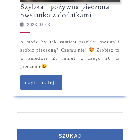
Szybka i pożywna pieczona
Szybka
owsianka z dodatkami
i
2023-
2023-03-03
03-
pożywna
03
pieczona
A może by tak zamiast zwykłej owsianki
owsianka
zrobić pieczoną? Czemu nie!
Zrobisz to
z
w zaledwie 25 minut, z czego 20 to
dodatkami
pieczenie
czytaj
czytaj dalej
dalej
Szukaj
SZUKAJ