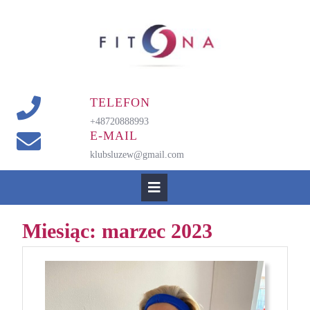
Skip
to
content
TELEFON
+48720888993
E-MAIL
klubsluzew@gmail.com
Open
Button
Miesiąc:
marzec 2023