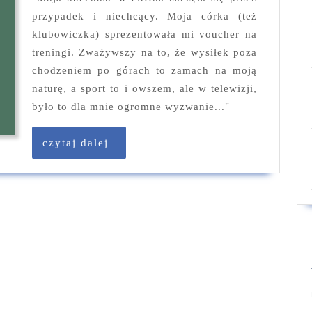
2025
przypadek i niechcący. Moja córka (też
klubowiczka) sprezentowała mi voucher na
treningi. Zważywszy na to, że wysiłek poza
chodzeniem po górach to zamach na moją
naturę, a sport to i owszem, ale w telewizji,
było to dla mnie ogromne wyzwanie..."
czytaj
czytaj dalej
dalej