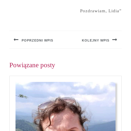
Pozdrawiam, Lidia”
Nawigacja
wpisu
POPRZEDNI WPIS
KOLEJNY WPIS
Previous
Next
post:
post:
Powiązane posty