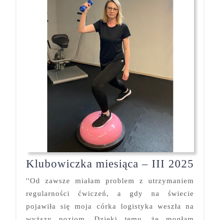
Klub
Klubowiczka miesiąca – III 2025
mies
''Od zawsze miałam problem z utrzymaniem
–
regularności ćwiczeń, a gdy na świecie
III
pojawiła się moja córka logistyka weszła na
2025
wyższy poziom. Dzięki temu, że mogłam