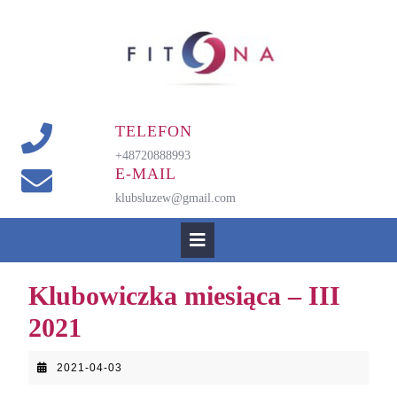
Skip
to
content
TELEFON
+48720888993
E-MAIL
klubsluzew@gmail.com
Open
Button
Klubowiczka miesiąca – III
2021
2021-
2021-04-03
04-