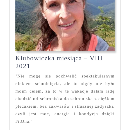
Klubowiczka miesiąca – VIII
Klubowiczka
2021
miesiąca
"Nie mogę się pochwalić spektakularnym
–
efektem schudnięcia, ale to nigdy nie było
VIII
moim celem, za to w te wakacje dałam radę
2021
chodzić od schroniska do schroniska z ciężkim
plecakiem, bez zakwasów i strasznej zadyszki,
czyli jest moc, energia i kondycja dzięki
FitOna."