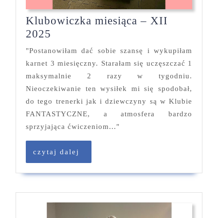
Klubowiczka miesiąca – XII
Klubowiczka
2025
miesiąca
"Postanowiłam dać sobie szansę i wykupiłam
–
karnet 3 miesięczny. Starałam się uczęszczać 1
XII
maksymalnie 2 razy w tygodniu.
2025
Nieoczekiwanie ten wysiłek mi się spodobał,
do tego trenerki jak i dziewczyny są w Klubie
FANTASTYCZNE, a atmosfera bardzo
sprzyjająca ćwiczeniom..."
czytaj
czytaj dalej
dalej