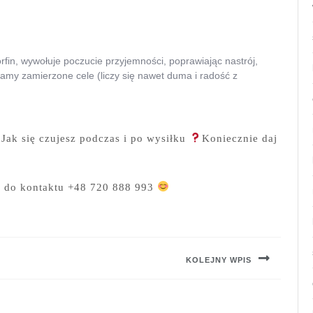
n, wywołuje poczucie przyjemności, poprawiając nastrój,
amy zamierzone cele (liczy się nawet duma i radość z
️
Jak się czujesz podczas i po wysiłku
️
Koniecznie daj
y do kontaktu +48 720 888 993
KOLEJNY WPIS
Next
post: