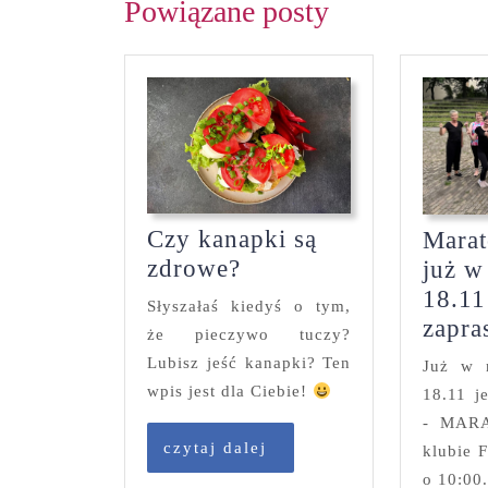
Powiązane posty
Czy kanapki są
Mara
Czy
zdrowe?
już w
kanapki
18.11
Słyszałaś kiedyś o tym,
są
zapra
że pieczywo tuczy?
zdrowe?
Lubisz jeść kanapki? Ten
Już w n
wpis jest dla Ciebie!
18.11 j
- MAR
czytaj
czytaj dalej
klubie 
dalej
o 10:00.