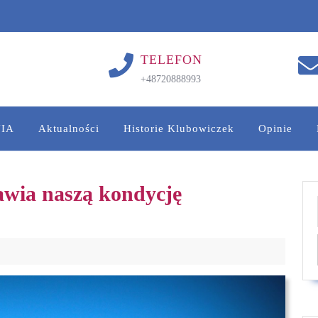
TELEFON
+48720888993
IA
Aktualności
Historie Klubowiczek
Opinie
awia naszą kondycję