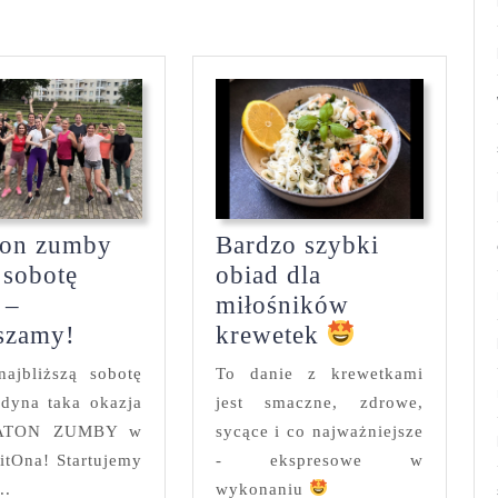
Bardzo szybki
ton zumby
obiad dla
 sobotę
miłośników
 –
Bardzo
Maraton
krewetek
szamy!
szybki
zumby
To danie z krewetkami
ajbliższą sobotę
obiad
już
jest smaczne, zdrowe,
edyna taka okazja
dla
w
sycące i co najważniejsze
ATON ZUMBY w
miłośników
sobotę
- ekspresowe w
FitOna! Startujemy
krewetek
18.11
wykonaniu
..