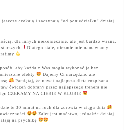
e jeszcze czekają i zaczynają “od poniedziałku” dzisiaj
ością, dla innych niekoniecznie, ale jest bardzo ważna,
 starszych
Dlatego stale, niezmiennie namawiamy
otrafimy
sposób, aby każda z Was mogła wykonać je bez
zamierzone efekty
Dajemy Ci narzędzie, ale
zansę
Pamiętaj, że nawet najlepsza dieta rozpisana
staw ćwiczeń dobrany przez najlepszego trenera nie
a, więc CZEKAMY NA CIEBIE W KLUBIE
jdzie te 30 minut na ruch dla zdrowia w ciągu dnia
ugowieczności
Zalet jest mnóstwo, jednakże dzisiaj
iałają na psychikę