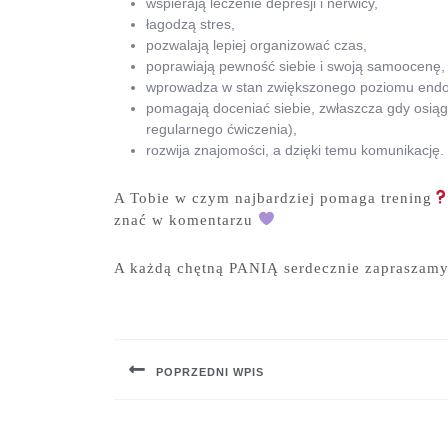
wspierają leczenie depresji i nerwicy,
łagodzą stres,
pozwalają lepiej organizować czas,
poprawiają pewność siebie i swoją samoocenę,
wprowadza w stan zwiększonego poziomu endorfi
pomagają doceniać siebie, zwłaszcza gdy osiąg
regularnego ćwiczenia),
rozwija znajomości, a dzięki temu komunikację.
A Tobie w czym najbardziej pomaga trening
znać w komentarzu
A każdą chętną PANIĄ serdecznie zapraszam
Nawigacja
wpisu
POPRZEDNI WPIS
Previous
post: