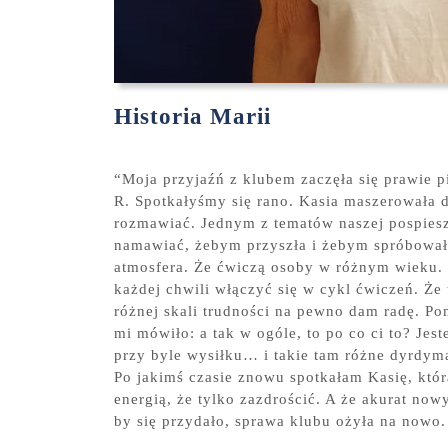
Historia Marii
“Moja przyjaźń z klubem zaczęła się prawie pi
R. Spotkałyśmy się rano. Kasia maszerowała 
rozmawiać. Jednym z tematów naszej pospieszn
namawiać, żebym przyszła i żebym spróbowała 
atmosfera. Że ćwiczą osoby w różnym wieku. 
każdej chwili włączyć się w cykl ćwiczeń. Że
różnej skali trudności na pewno dam radę. P
mi mówiło: a tak w ogóle, to po co ci to? Jes
przy byle wysiłku… i takie tam różne dyrdym
Po jakimś czasie znowu spotkałam Kasię, któr
energią, że tylko zazdrościć. A że akurat no
by się przydało, sprawa klubu ożyła na nowo. 