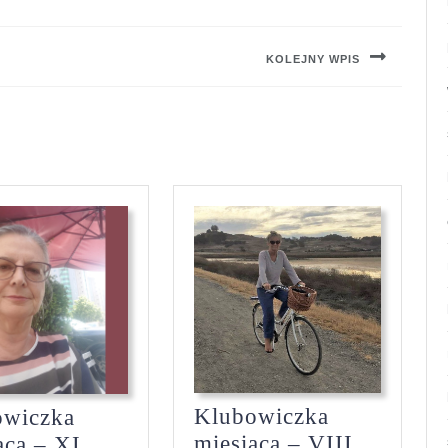
KOLEJNY WPIS
Next
post:
Klubowiczka
owiczka
miesiąca – VIII
ąca – XI