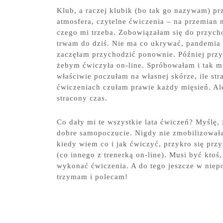
Klub, a raczej klubik (bo tak go nazywam) p
atmosfera, czytelne ćwiczenia – na przemian
czego mi trzeba. Zobowiązałam się do przych
trwam do dziś. Nie ma co ukrywać, pandemia t
zaczęłam przychodzić ponownie. Później przy
żebym ćwiczyła on-line. Spróbowałam i tak m
właściwie poczułam na własnej skórze, ile st
ćwiczeniach czułam prawie każdy mięsień. Ale 
stracony czas.
Co dały mi te wszystkie lata ćwiczeń? Myślę,
dobre samopoczucie. Nigdy nie zmobilizowała
kiedy wiem co i jak ćwiczyć, przykro się prz
(co innego z trenerką on-line). Musi być ktoś
wykonać ćwiczenia. A do tego jeszcze w niepo
trzymam i polecam!