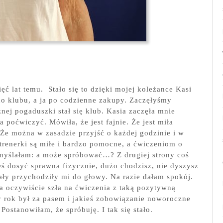
ęć lat temu. Stało się to dzięki mojej koleżance Kasi
do klubu, a ja po codzienne zakupy. Zaczęłyśmy
ej pogaduszki stał się klub. Kasia zaczęła mnie
poćwiczyć. Mówiła, że jest fajnie. Że jest miła
Że można w zasadzie przyjść o każdej godzinie i w
 trenerki są miłe i bardzo pomocne, a ćwiczeniom o
omyślałam: a może spróbować…? Z drugiej strony coś
teś dosyć sprawna fizycznie, dużo chodzisz, nie dyszysz
ały przychodziły mi do głowy. Na razie dałam spokój.
a oczywiście szła na ćwiczenia z taką pozytywną
wy rok był za pasem i jakieś zobowiązanie noworoczne
Postanowiłam, że spróbuję. I tak się stało.