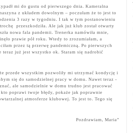
rzypadł mi do gustu od pierwszego dnia. Kameralna
 maszyna z układem dowolnym – poczułam że to jest to
odzenia 3 razy w tygodniu. I tak w tym postanowieniu
rochę przeszkodziła. Ale jak już klub został otwarty
szła nowa fala pandemii. Trenerka namówiła mnie,
inęło prawie pół roku. Wtedy to zrozumiałam, a
raciłam przez tą przerwę pandemiczną. Po pierwszych
teraz już jest wszystko ok. Staram się nadrobić
 że przede wszystkim pozwoliły mi utrzymać kondycję i
bym się do samodzielnej pracy w domu. Nawet teraz -
yznać, ale samodzielnie w domu trudno jest pracować
, kto poprawi twoje błędy, pokaże jak poprawnie
wtarzalnej atmosferze klubowej. To jest to. Tego się
Pozdrawiam, Maria”