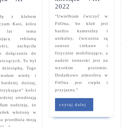
Klubowiczka
Klubowiczka
2022
miesiąca
miesiąca
"Uwielbiam ćwiczyć w
godę z klubem
–
–
FitOna, bo klub jest
czam Kasi, która
VIII
XI
bardzo kameralny i
a lat temu
2022
2024
unikalny, ćwiczenia są
nującą reklamą
zawsze ciekawe i
ności, zachęciła
fizycznie mobilizujące, a
o dołączenia do
nadzór trenerski jest na
wiczących. To był
wysokim poziomie.
w dziesiątkę. Tego
Dodatkowo atmosfera w
bowałam wtedy i
FitOna jest ciepła i
 bardziej dzisiaj,
przyjazna."
strzykające” kości
ardziej utrudniają
czytaj
czytaj dalej
Mam nadzieję, że
dalej
siłek włożony w
ia przedłuża moją
ść..."