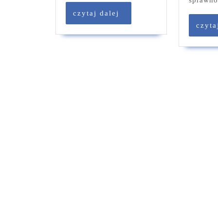
czytaj
czytaj dalej
dalej
czyta