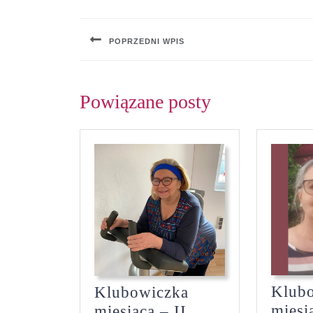
Nawigacja
wpisu
POPRZEDNI WPIS
Previous
post:
Powiązane posty
Klub
Klubowiczka
miesi
miesiąca – II