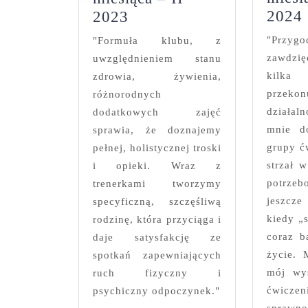
Klubowiczka
2024
2023
miesiąca
"Przy
"Formuła klubu, z
–
zawdzię
uwzględnieniem stanu
II
kilk
zdrowia, żywienia,
2023
przeko
różnorodnych
działal
dodatkowych zajęć
mnie d
sprawia, że doznajemy
grupy ć
pełnej, holistycznej troski
strzał 
i opieki. Wraz z
potrze
trenerkami tworzymy
jeszcze
specyficzną, szczęśliwą
kiedy „
rodzinę, która przyciąga i
coraz b
daje satysfakcję ze
życie. 
spotkań zapewniających
mój wy
ruch fizyczny i
ćwiczen
psychiczny odpoczynek."
sprawno