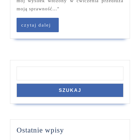
mój wysiłek włożony w ćwiczenia przedłuża
moją sprawność..."
czytaj
czytaj dalej
dalej
Szukaj
SZUKAJ
Ostatnie wpisy