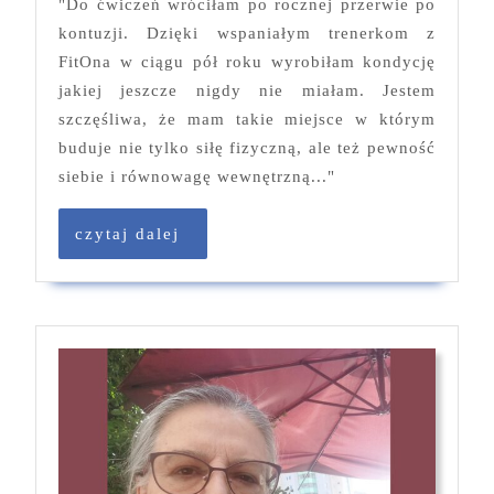
"Do ćwiczeń wróciłam po rocznej przerwie po
–
kontuzji. Dzięki wspaniałym trenerkom z
V
FitOna w ciągu pół roku wyrobiłam kondycję
2025
jakiej jeszcze nigdy nie miałam. Jestem
szczęśliwa, że mam takie miejsce w którym
buduje nie tylko siłę fizyczną, ale też pewność
siebie i równowagę wewnętrzną..."
czytaj
czytaj dalej
dalej