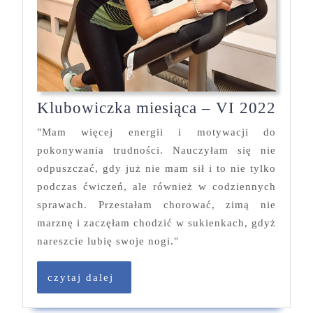
Klub
Klubowiczka miesiąca – VI 2022
mies
"Mam więcej energii i motywacji do
–
pokonywania trudności. Nauczyłam się nie
VI
odpuszczać, gdy już nie mam sił i to nie tylko
2022
podczas ćwiczeń, ale również w codziennych
sprawach. Przestałam chorować, zimą nie
marznę i zaczęłam chodzić w sukienkach, gdyż
nareszcie lubię swoje nogi."
czytaj
czytaj dalej
dalej