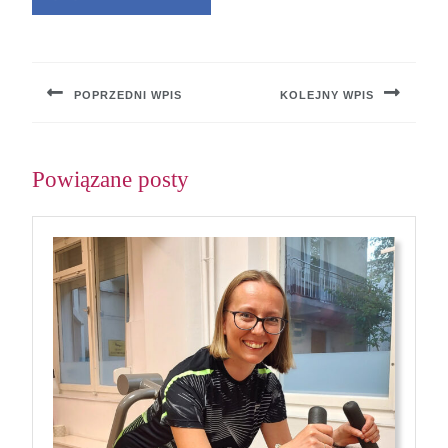
Nawigacja
wpisu
POPRZEDNI WPIS
KOLEJNY WPIS
Previous
Next
post:
post:
Powiązane posty