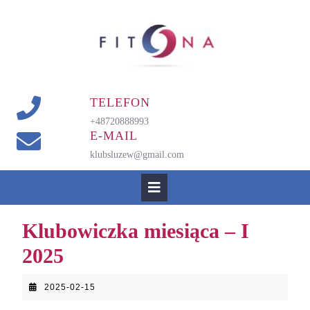
Skip
to
content
TELEFON
+48720888993
E-MAIL
klubsluzew@gmail.com
Open
Button
Klubowiczka miesiąca – I
2025
2025-
2025-02-15
02-