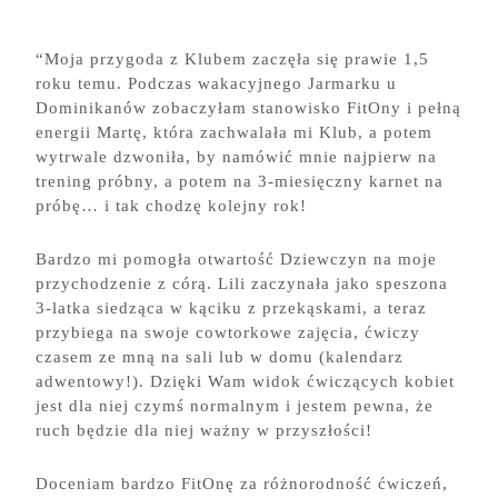
“Moja przygoda z Klubem zaczęła się prawie 1,5
roku temu. Podczas wakacyjnego Jarmarku u
Dominikanów zobaczyłam stanowisko FitOny i pełną
energii Martę, która zachwalała mi Klub, a potem
wytrwale dzwoniła, by namówić mnie najpierw na
trening próbny, a potem na 3-miesięczny karnet na
próbę… i tak chodzę kolejny rok!
Bardzo mi pomogła otwartość Dziewczyn na moje
przychodzenie z córą. Lili zaczynała jako speszona
3-latka siedząca w kąciku z przekąskami, a teraz
przybiega na swoje cowtorkowe zajęcia, ćwiczy
czasem ze mną na sali lub w domu (kalendarz
adwentowy!). Dzięki Wam widok ćwiczących kobiet
jest dla niej czymś normalnym i jestem pewna, że
ruch będzie dla niej ważny w przyszłości!
Doceniam bardzo FitOnę za różnorodność ćwiczeń,