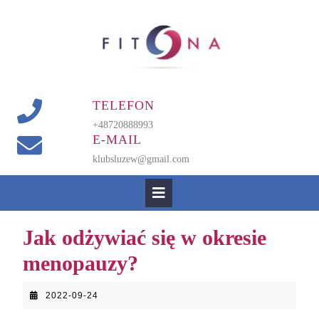
Skip
to
content
TELEFON
+48720888993
E-MAIL
klubsluzew@gmail.com
Open
Button
Jak odżywiać się w okresie
menopauzy?
2022-
2022-09-24
09-