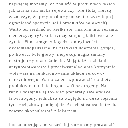
najwięcej możemy ich znaleźć w produktach takich
jak ziarna soi, mąka sojowa czy tofu (tutaj muszę
zaznaczyć, że przy niedoczynności tarczycy lepiej
ograniczać spożycie soi i produktów sojowych).
Warto też sięgnąć po kiełki soi, nasiona lnu, sezamu,
ciecierzycę, ryż, kukurydzę, sorgo, płatki owsiane i
żytnie. Fitoestrogeny łagodzą dolegliwości
okołomenopauzalne, na przykład uderzenia gorąca,
potliwość, bóle głowy, niepokój, nagłe zmiany
nastroju czy rozdrażnienie. Mają także działanie
antynowotworowe i przeciwzapalne oraz korzystnie
wpływają na funkcjonowanie układu sercowo-
naczyniowego. Warto zatem wprowadzić do diety
produkty naturalnie bogate w fitoestrogeny. Na
rynku dostępne są również preparaty zawierające
fitoestrogeny, jednakże ze względu na duże stężenia
tych związków pamiętajcie, że ich stosowanie trzeba
zawsze skonsultować z lekarzem.
Podsumowując, im wcześniej zaczniemy prowadzić