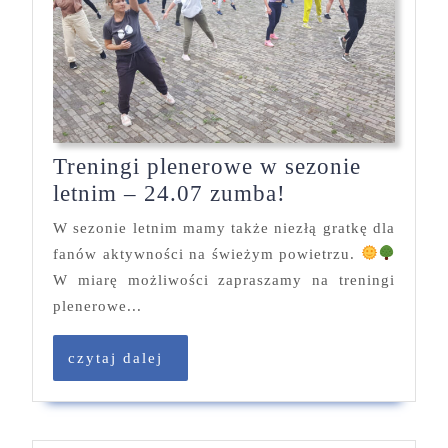
Treningi plenerowe w sezonie
Treningi
letnim – 24.07 zumba!
plenerowe
W sezonie letnim mamy także niezłą gratkę dla
w
fanów aktywności na świeżym powietrzu.
sezonie
W miarę możliwości zapraszamy na treningi
letnim
plenerowe...
–
24.07
czytaj
czytaj dalej
zumba!
dalej