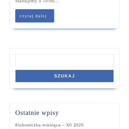
Startujemy o 10:00...
sobotę
18.11
czytaj
czytaj dalej
–
dalej
zapraszamy!
Szukaj
SZUKAJ
Ostatnie wpisy
Klubowiczka miesiąca – XII 2025