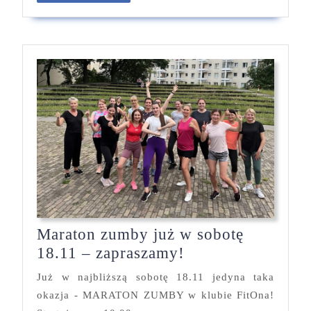
Twojej
dalej
diecie
Maraton zumby już w sobotę
Maraton
18.11 – zapraszamy!
zumby
Już w najbliższą sobotę 18.11 jedyna taka
już
okazja - MARATON ZUMBY w klubie FitOna!
w