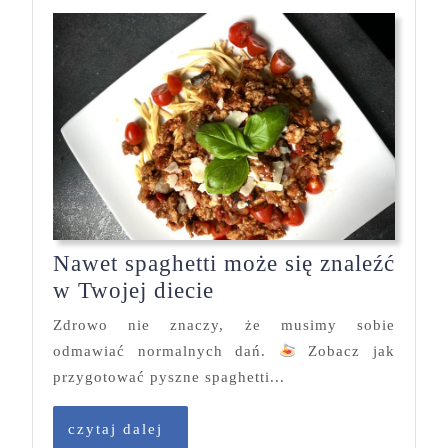
Nawet spaghetti może się znaleźć
Nawet
w Twojej diecie
spaghetti
Zdrowo nie znaczy, że musimy sobie
może
odmawiać normalnych dań.
Zobacz jak
się
przygotować pyszne spaghetti...
znaleźć
w
czytaj
czytaj dalej