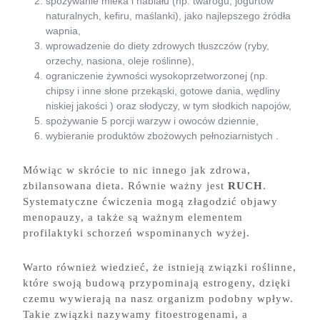
spożywanie mleka i nabiału (np. twarogu, jogurtów
naturalnych, kefiru, maślanki), jako najlepszego źródła
wapnia,
wprowadzenie do diety zdrowych tłuszczów (ryby,
orzechy, nasiona, oleje roślinne),
ograniczenie żywności wysokoprzetworzonej (np.
chipsy i inne słone przekąski, gotowe dania, wędliny
niskiej jakości ) oraz słodyczy, w tym słodkich napojów,
spożywanie 5 porcji warzyw i owoców dziennie,
wybieranie produktów zbożowych pełnoziarnistych .
Mówiąc w skrócie to nic innego jak zdrowa,
zbilansowana dieta. Równie ważny jest
RUCH
.
Systematyczne ćwiczenia mogą złagodzić objawy
menopauzy, a także są ważnym elementem
profilaktyki schorzeń wspominanych wyżej.
Warto również wiedzieć, że istnieją związki roślinne,
które swoją budową przypominają estrogeny, dzięki
czemu wywierają na nasz organizm podobny wpływ.
Takie związki nazywamy fitoestrogenami, a