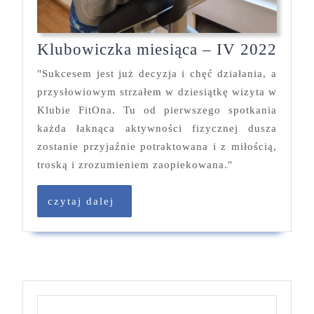
Klub
Klubowiczka miesiąca – IV 2022
mies
"Sukcesem jest już decyzja i chęć działania, a
–
przysłowiowym strzałem w dziesiątkę wizyta w
IV
Klubie FitOna. Tu od pierwszego spotkania
2022
każda łaknąca aktywności fizycznej dusza
zostanie przyjaźnie potraktowana i z miłością,
troską i zrozumieniem zaopiekowana."
czytaj
czytaj dalej
dalej
Szukaj