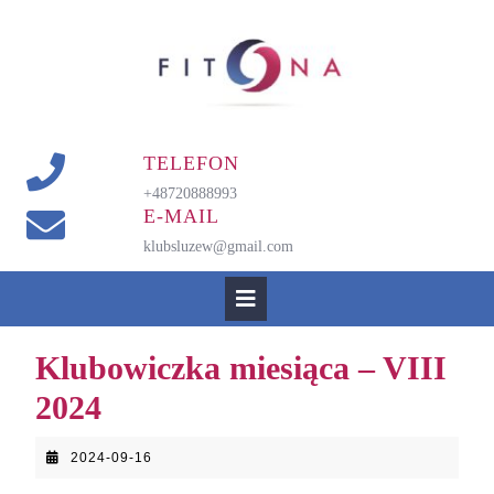
Skip
to
content
TELEFON
+48720888993
E-MAIL
klubsluzew@gmail.com
Open
Button
Klubowiczka miesiąca – VIII
2024
2024-
2024-09-16
09-