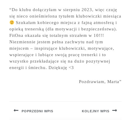
“Do klubu dołączyłam w sierpniu 2023, więc czuję
się nieco onieśmielona tytułem klubowiczki miesiąca
Szukałam kobiecego miejsca z fajną atmosferą i
opieką trenerską (dla motywacji i bezpieczeństwa).
FitOna okazała się totalnym strzałem w 10!!!
Niezmiennie jestem pełna zachwytu nad tym
miejscem – inspirujące klubowiczki, motywujące,
wspierające i lubiące swoją pracę trenerki i to
wszystko przekładające się na dużo pozytywnej
energii i śmiechu. Dziękuję <3
Pozdrawiam, Marta”
Nawigacja
wpisu
POPRZEDNI WPIS
KOLEJNY WPIS
Previous
Next
post:
post: