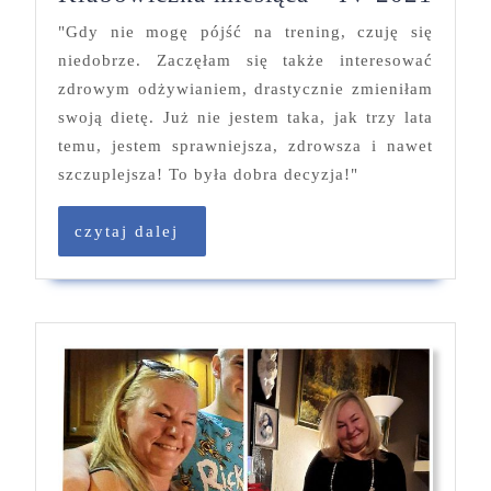
mies
"Gdy nie mogę pójść na trening, czuję się
–
niedobrze. Zaczęłam się także interesować
IV
zdrowym odżywianiem, drastycznie zmieniłam
2021
swoją dietę. Już nie jestem taka, jak trzy lata
temu, jestem sprawniejsza, zdrowsza i nawet
szczuplejsza! To była dobra decyzja!"
czytaj
czytaj dalej
dalej