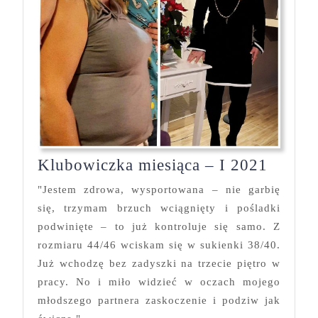
Klubo
Klubowiczka miesiąca – I 2021
miesią
"Jestem zdrowa, wysportowana – nie garbię
–
się, trzymam brzuch wciągnięty i pośladki
I
podwinięte – to już kontroluje się samo. Z
2021
rozmiaru 44/46 wciskam się w sukienki 38/40.
Już wchodzę bez zadyszki na trzecie piętro w
pracy. No i miło widzieć w oczach mojego
młodszego partnera zaskoczenie i podziw jak